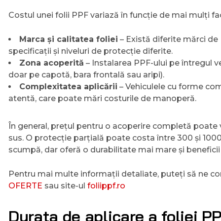
Costul unei folii PPF variază în funcție de mai mulți fac
Marca și calitatea foliei
– Există diferite mărci de
specificații și niveluri de protecție diferite.
Zona acoperită
– Instalarea PPF-ului pe întregul ve
doar pe capotă, bara frontală sau aripi).
Complexitatea aplicării
– Vehiculele cu forme com
atentă, care poate mări costurile de manoperă.
În general, prețul pentru o acoperire completă poate v
sus. O protecție parțială poate costa între 300 și 1000
scumpă, dar oferă o durabilitate mai mare și benefic
Pentru mai multe informații detaliate, puteți să ne c
OFERTE
sau site-ul
foliippf.ro
Durata de aplicare a foliei P