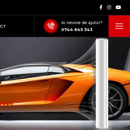
Ai nevoie de ajutor?
ACT
0744 645 343
i
I PPF