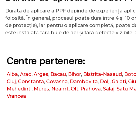
Durata de aplicare a PPF depinde de experiența aplicat
folosită. În general, procesul poate dura între 4 și 10
de protecție), iar pentru o aplicare completă, poate du
este instalată fără bule de aer și fără defecte vizibile
Centre partenere:
Alba
,
Arad
,
Arges
,
Bacau
,
Bihor
,
Bistrita-Nasaud
,
Boto
Cluj
,
Constanta
,
Covasna
,
Dambovita
,
Dolj
,
Galati
,
Giu
Mehedinti
,
Mures
,
Neamt
,
Olt
,
Prahova
,
Salaj
,
Satu M
Vrancea