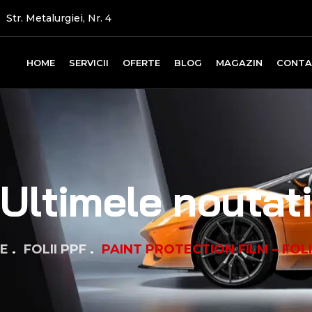
Str. Metalurgiei, Nr. 4
HOME
SERVICII
OFERTE
BLOG
MAGAZIN
CONT
Ultimele noutat
E
FOLII PPF
PAINT PROTECTION FILM – FOLI