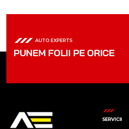
AUTO EXPERTS
P
U
N
E
M
F
O
L
I
I
P
E
O
R
I
C
E
SERVICII