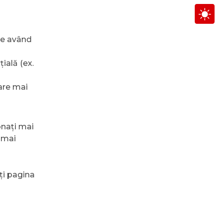
are având
ială (ex.
are mai
onați mai
a mai
ți pagina