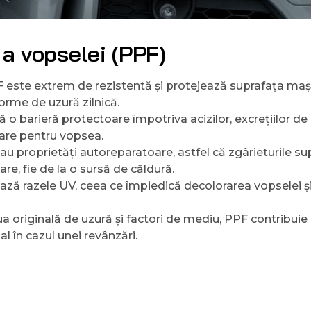
e a vopselei (PPF)
F este extrem de rezistentă și protejează suprafața mași
 forme de uzură zilnică.
ă o barieră protectoare împotriva acizilor, excrețiilor de 
oare pentru vopsea.
 au proprietăți autoreparatoare, astfel că zgârieturile su
re, fie de la o sursă de căldură.
ază razele UV, ceea ce împiedică decolorarea vopselei ș
 originală de uzură și factori de mediu, PPF contribuie 
al în cazul unei revânzări.