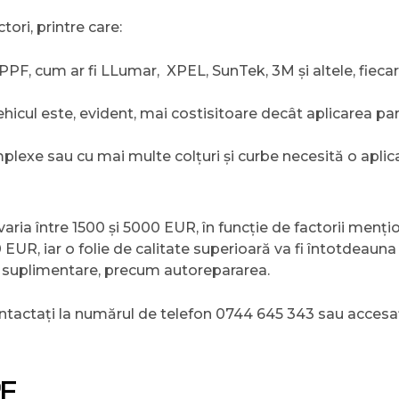
tori, printre care:
 PPF, cum ar fi LLumar, XPEL, SunTek, 3M și altele, fiec
hicul este, evident, mai costisitoare decât aplicarea parț
plexe sau cu mai multe colțuri și curbe necesită o aplic
aria între 1500 și 5000 EUR, în funcție de factorii menți
 EUR, iar o folie de calitate superioară va fi întotdeaun
ii suplimentare, precum autorepararea.
ontactați la numărul de telefon 0744 645 343 sau accesa
PF