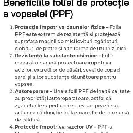
Beneficiile foliei de protecție
a vopselei (PPF)
Protecție împotriva daunelor fizice
– Folia
PPF este extrem de rezistentă și protejează
suprafața mașinii de mici lovituri, zgârieturi,
ciobituri de pietre și alte forme de uzură zilnică.
Rezistență la substanțe chimice
– Folia
creează o barieră protectoare împotriva
acizilor, excrețiilor de păsări, sevei de copaci,
sarei și altor substanțe dăunătoare pentru
vopsea.
Autoreparare
– Unele folii PPF de înaltă calitate
au proprietăți autoreparatoare, astfel că
zgârieturile superficiale se estompează sub
acțiunea căldurii, fie de la soare, fie de la o sursă
de căldură.
Protecție împotriva razelor UV
– PPF-ul