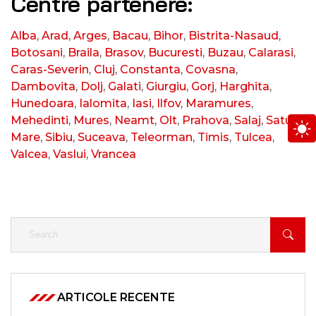
Centre partenere:
Alba
,
Arad
,
Arges
,
Bacau
,
Bihor
,
Bistrita-Nasaud
,
Botosani
,
Braila
,
Brasov
,
Bucuresti
,
Buzau
,
Calarasi
,
Caras-Severin
,
Cluj
,
Constanta
,
Covasna
,
Dambovita
,
Dolj
,
Galati
,
Giurgiu
,
Gorj
,
Harghita
,
Hunedoara
,
Ialomita
,
Iasi
,
Ilfov
,
Maramures
,
Mehedinti
,
Mures
,
Neamt
,
Olt
,
Prahova
,
Salaj
,
Satu
Mare
,
Sibiu
,
Suceava
,
Teleorman
,
Timis
,
Tulcea
,
Valcea
,
Vaslui
,
Vrancea
ARTICOLE RECENTE