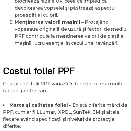
blochează razele UV, ceea ce împiedică
decolorarea vopselei și păstrează aspectul
proaspăt al culorii.
Menținerea valorii mașinii
– Protejând
vopseaua originală de uzură și factori de mediu,
PPF contribuie la menținerea valorii de piață a
mașinii, lucru esențial în cazul unei revânzări.
Costul foliei PPF
Costul unei folii PPF variază în funcție de mai mulți
factori, printre care:
Marca și calitatea foliei
– Există diferite mărci de
PPF, cum ar fi LLumar, XPEL, SunTek, 3M și altele,
fiecare având specificații și niveluri de protecție
diferite.