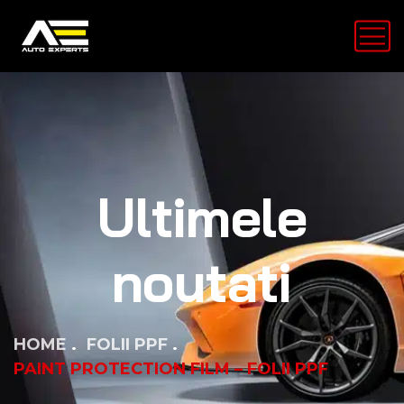
Ultimele
noutati
HOME
FOLII PPF
PAINT PROTECTION FILM – FOLII PPF