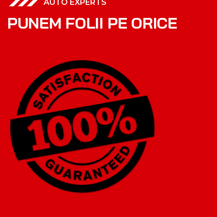
AUTO EXPERTS
P
U
N
E
M
F
O
L
I
I
P
E
O
R
I
C
E