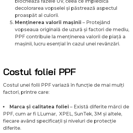
blochează razele UV, ceea ce împiedică
decolorarea vopselei și păstrează aspectul
proaspăt al culorii.
Menținerea valorii mașinii
– Protejând
vopseaua originală de uzură și factori de mediu,
PPF contribuie la menținerea valorii de piață a
mașinii, lucru esențial în cazul unei revânzări.
Costul foliei PPF
Costul unei folii PPF variază în funcție de mai mulți
factori, printre care:
Marca și calitatea foliei
– Există diferite mărci de
PPF, cum ar fi LLumar, XPEL, SunTek, 3M și altele,
fiecare având specificații și niveluri de protecție
diferite.