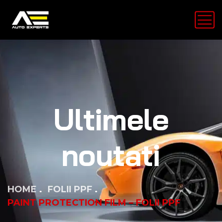
Ultimele
noutati
HOME
FOLII PPF
PAINT PROTECTION FILM – FOLII PPF