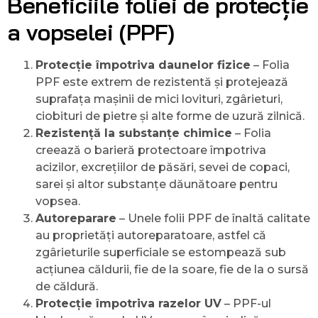
Beneficiile foliei de protecție
a vopselei (PPF)
Protecție împotriva daunelor fizice
– Folia
PPF este extrem de rezistentă și protejează
suprafața mașinii de mici lovituri, zgârieturi,
ciobituri de pietre și alte forme de uzură zilnică.
Rezistență la substanțe chimice
– Folia
creează o barieră protectoare împotriva
acizilor, excrețiilor de păsări, sevei de copaci,
sarei și altor substanțe dăunătoare pentru
vopsea.
Autoreparare
– Unele folii PPF de înaltă calitate
au proprietăți autoreparatoare, astfel că
zgârieturile superficiale se estompează sub
acțiunea căldurii, fie de la soare, fie de la o sursă
de căldură.
Protecție împotriva razelor UV
– PPF-ul