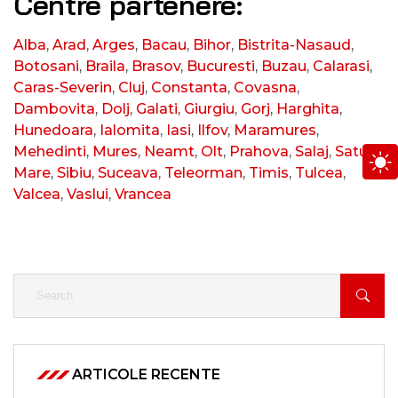
Centre partenere:
Alba
,
Arad
,
Arges
,
Bacau
,
Bihor
,
Bistrita-Nasaud
,
Botosani
,
Braila
,
Brasov
,
Bucuresti
,
Buzau
,
Calarasi
,
Caras-Severin
,
Cluj
,
Constanta
,
Covasna
,
Dambovita
,
Dolj
,
Galati
,
Giurgiu
,
Gorj
,
Harghita
,
Hunedoara
,
Ialomita
,
Iasi
,
Ilfov
,
Maramures
,
Mehedinti
,
Mures
,
Neamt
,
Olt
,
Prahova
,
Salaj
,
Satu
Mare
,
Sibiu
,
Suceava
,
Teleorman
,
Timis
,
Tulcea
,
Valcea
,
Vaslui
,
Vrancea
ARTICOLE RECENTE