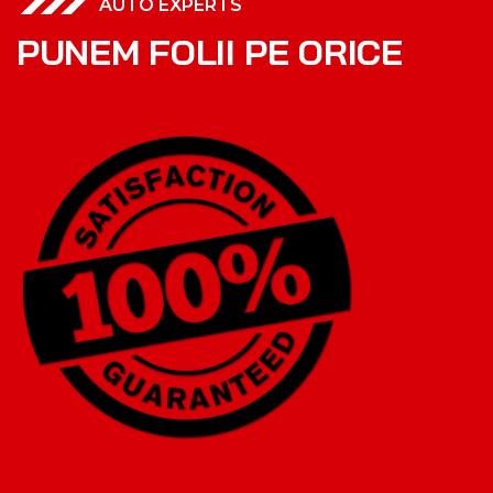
AUTO EXPERTS
P
U
N
E
M
F
O
L
I
I
P
E
O
R
I
C
E