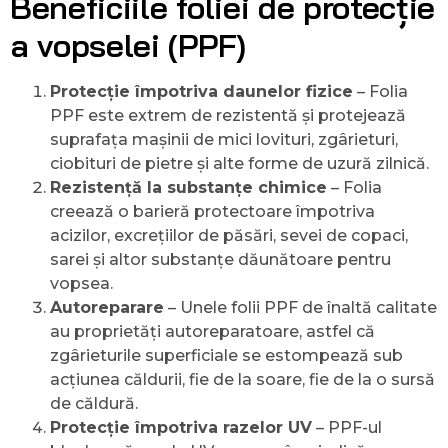
Beneficiile foliei de protecție
a vopselei (PPF)
Protecție împotriva daunelor fizice
– Folia
PPF este extrem de rezistentă și protejează
suprafața mașinii de mici lovituri, zgârieturi,
ciobituri de pietre și alte forme de uzură zilnică.
Rezistență la substanțe chimice
– Folia
creează o barieră protectoare împotriva
acizilor, excrețiilor de păsări, sevei de copaci,
sarei și altor substanțe dăunătoare pentru
vopsea.
Autoreparare
– Unele folii PPF de înaltă calitate
au proprietăți autoreparatoare, astfel că
zgârieturile superficiale se estompează sub
acțiunea căldurii, fie de la soare, fie de la o sursă
de căldură.
Protecție împotriva razelor UV
– PPF-ul