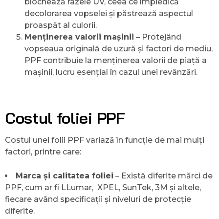
blochează razele UV, ceea ce împiedică
decolorarea vopselei și păstrează aspectul
proaspăt al culorii.
Menținerea valorii mașinii
– Protejând
vopseaua originală de uzură și factori de mediu,
PPF contribuie la menținerea valorii de piață a
mașinii, lucru esențial în cazul unei revânzări.
Costul foliei PPF
Costul unei folii PPF variază în funcție de mai mulți
factori, printre care:
Marca și calitatea foliei
– Există diferite mărci de
PPF, cum ar fi LLumar, XPEL, SunTek, 3M și altele,
fiecare având specificații și niveluri de protecție
diferite.