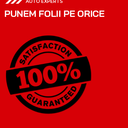
AUTO EXPERTS
P
U
N
E
M
F
O
L
I
I
P
E
O
R
I
C
E