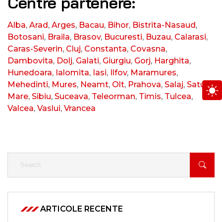
Centre partenere:
Alba
,
Arad
,
Arges
,
Bacau
,
Bihor
,
Bistrita-Nasaud
,
Botosani
,
Braila
,
Brasov
,
Bucuresti
,
Buzau
,
Calarasi
,
Caras-Severin
,
Cluj
,
Constanta
,
Covasna
,
Dambovita
,
Dolj
,
Galati
,
Giurgiu
,
Gorj
,
Harghita
,
Hunedoara
,
Ialomita
,
Iasi
,
Ilfov
,
Maramures
,
Mehedinti
,
Mures
,
Neamt
,
Olt
,
Prahova
,
Salaj
,
Satu
Mare
,
Sibiu
,
Suceava
,
Teleorman
,
Timis
,
Tulcea
,
Valcea
,
Vaslui
,
Vrancea
ARTICOLE RECENTE