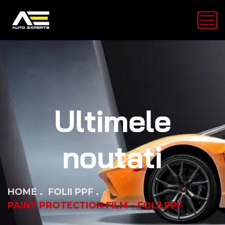
Ultimele
noutati
HOME
FOLII PPF
PAINT PROTECTION FILM – FOLII PPF