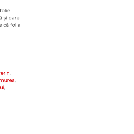
folie
ă și bare
 că folia
erin
,
mures
,
ui
,