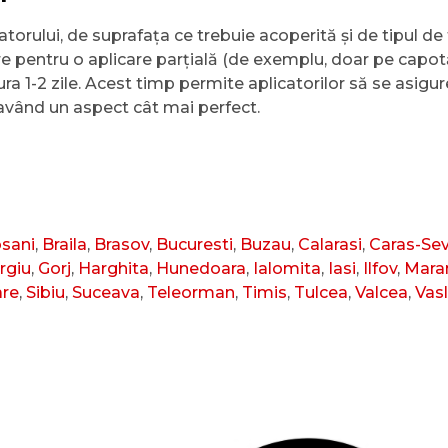
orului, de suprafața ce trebuie acoperită și de tipul de 
 ore pentru o aplicare parțială (de exemplu, doar pe capot
ra 1-2 zile. Acest timp permite aplicatorilor să se asigure
, având un aspect cât mai perfect.
sani
,
Braila
,
Brasov
,
Bucuresti
,
Buzau
,
Calarasi
,
Caras-Sev
rgiu
,
Gorj
,
Harghita
,
Hunedoara
,
Ialomita
,
Iasi
,
Ilfov
,
Mara
are
,
Sibiu
,
Suceava
,
Teleorman
,
Timis
,
Tulcea
,
Valcea
,
Vasl