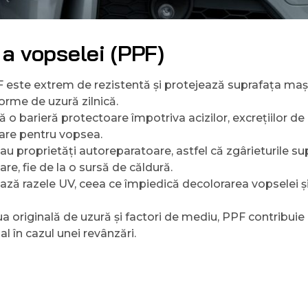
e a vopselei (PPF)
F este extrem de rezistentă și protejează suprafața mași
 forme de uzură zilnică.
ă o barieră protectoare împotriva acizilor, excrețiilor de 
oare pentru vopsea.
 au proprietăți autoreparatoare, astfel că zgârieturile su
re, fie de la o sursă de căldură.
ază razele UV, ceea ce împiedică decolorarea vopselei ș
 originală de uzură și factori de mediu, PPF contribuie 
al în cazul unei revânzări.