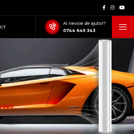
Ai nevoie de ajutor?
ACT
0744 645 343
i
I PPF