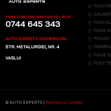
FOLII P
COLANT
SUNATI-NE ORICAND! 09.30 • 18.00
0744 645 343
FOLII 
FOLIE A
POLISH
AUTO EXPERTS SHOWROOM
STR. METALURGIEI, NR. 4
PARBRI
FOLIE G
VASLUI
FOLII T
© AUTO EXPERTS |
Termeni și Condiții