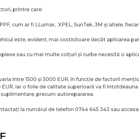
tori, printre care:
 PPF, cum ar fi LLumar, XPEL, SunTek, 3M și altele, fiec
hicul este, evident, mai costisitoare decât aplicarea parț
plexe sau cu mai multe colțuri și curbe necesită o aplic
aria între 1500 și 5000 EUR, în funcție de factorii menți
 EUR, iar o folie de calitate superioară va fi întotdeaun
ii suplimentare, precum autorepararea.
ontactați la numărul de telefon 0744 645 343 sau accesa
PF