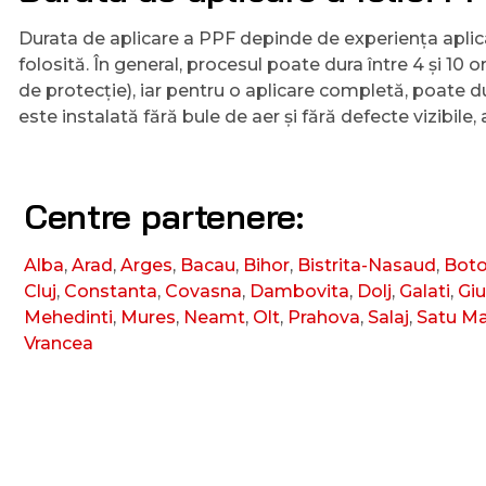
Durata de aplicare a PPF depinde de experiența aplicat
folosită. În general, procesul poate dura între 4 și 10
de protecție), iar pentru o aplicare completă, poate du
este instalată fără bule de aer și fără defecte vizibile
Centre partenere:
Alba
,
Arad
,
Arges
,
Bacau
,
Bihor
,
Bistrita-Nasaud
,
Boto
Cluj
,
Constanta
,
Covasna
,
Dambovita
,
Dolj
,
Galati
,
Giu
Mehedinti
,
Mures
,
Neamt
,
Olt
,
Prahova
,
Salaj
,
Satu M
Vrancea