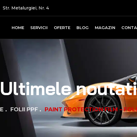
Str. Metalurgiei, Nr. 4
HOME
SERVICII
OFERTE
BLOG
MAGAZIN
CONT
Ultimele noutat
E
FOLII PPF
PAINT PROTECTION FILM – FOLI