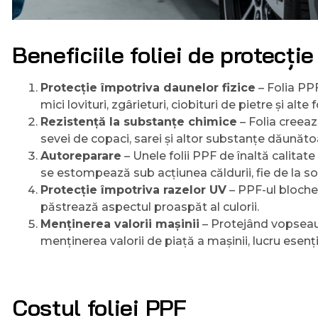
Beneficiile foliei de protecți
Protecție împotriva daunelor fizice
– Folia PP
mici lovituri, zgârieturi, ciobituri de pietre și alte
Rezistență la substanțe chimice
– Folia creeaz
sevei de copaci, sarei și altor substanțe dăunăt
Autoreparare
– Unele folii PPF de înaltă calitate
se estompează sub acțiunea căldurii, fie de la soa
Protecție împotriva razelor UV
– PPF-ul bloche
păstrează aspectul proaspăt al culorii.
Menținerea valorii mașinii
– Protejând vopseaua
menținerea valorii de piață a mașinii, lucru esenți
Costul foliei PPF