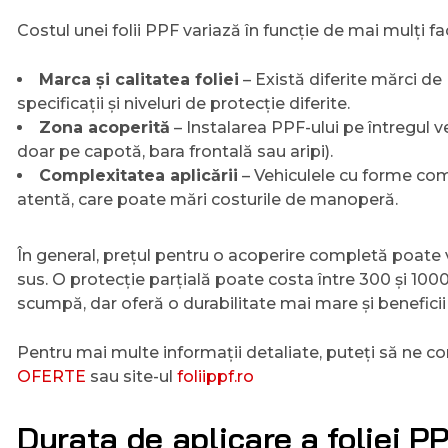
Costul unei folii PPF variază în funcție de mai mulți fac
Marca și calitatea foliei
– Există diferite mărci de
specificații și niveluri de protecție diferite.
Zona acoperită
– Instalarea PPF-ului pe întregul ve
doar pe capotă, bara frontală sau aripi).
Complexitatea aplicării
– Vehiculele cu forme com
atentă, care poate mări costurile de manoperă.
În general, prețul pentru o acoperire completă poate v
sus. O protecție parțială poate costa între 300 și 1000
scumpă, dar oferă o durabilitate mai mare și benefic
Pentru mai multe informații detaliate, puteți să ne c
OFERTE
sau site-ul
foliippf.ro
Durata de aplicare a foliei P