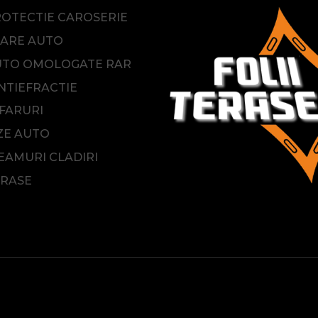
ROTECTIE CAROSERIE
ARE AUTO
AUTO OMOLOGATE RAR
NTIEFRACTIE
 FARURI
ZE AUTO
EAMURI CLADIRI
ERASE