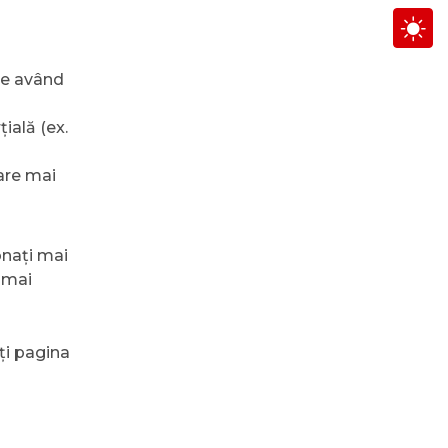
are având
ială (ex.
are mai
onați mai
a mai
ți pagina