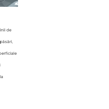
nii de
păsări,
perficiale
i
la