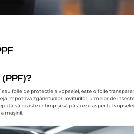
 PPF
m (PPF)?
au folie de protecție a vopselei, este o folie transparen
ja împotriva zgârieturilor, loviturilor, urmelor de insecte
epută să reziste în timp și să păstreze aspectul vopselei
a mașinii.