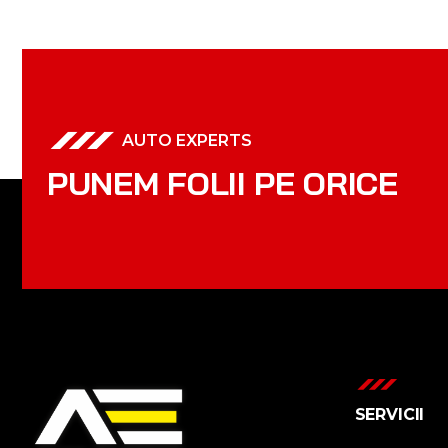
AUTO EXPERTS
P
U
N
E
M
F
O
L
I
I
P
E
O
R
I
C
E
SERVICII