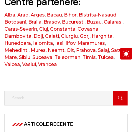
Centre partenere:
Alba
,
Arad
,
Arges
,
Bacau
,
Bihor
,
Bistrita-Nasaud
,
Botosani
,
Braila
,
Brasov
,
Bucuresti
,
Buzau
,
Calarasi
,
Caras-Severin
,
Cluj
,
Constanta
,
Covasna
,
Dambovita
,
Dolj
,
Galati
,
Giurgiu
,
Gorj
,
Harghita
,
Hunedoara
,
Ialomita
,
Iasi
,
Ilfov
,
Maramures
,
Mehedinti
,
Mures
,
Neamt
,
Olt
,
Prahova
,
Salaj
,
Satu
Mare
,
Sibiu
,
Suceava
,
Teleorman
,
Timis
,
Tulcea
,
Valcea
,
Vaslui
,
Vrancea
ARTICOLE RECENTE