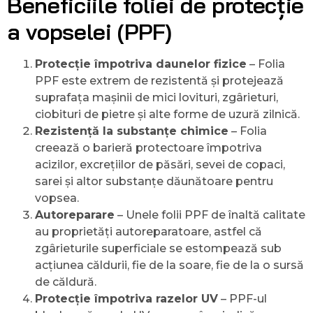
Beneficiile foliei de protecție
a vopselei (PPF)
Protecție împotriva daunelor fizice
– Folia
PPF este extrem de rezistentă și protejează
suprafața mașinii de mici lovituri, zgârieturi,
ciobituri de pietre și alte forme de uzură zilnică.
Rezistență la substanțe chimice
– Folia
creează o barieră protectoare împotriva
acizilor, excrețiilor de păsări, sevei de copaci,
sarei și altor substanțe dăunătoare pentru
vopsea.
Autoreparare
– Unele folii PPF de înaltă calitate
au proprietăți autoreparatoare, astfel că
zgârieturile superficiale se estompează sub
acțiunea căldurii, fie de la soare, fie de la o sursă
de căldură.
Protecție împotriva razelor UV
– PPF-ul