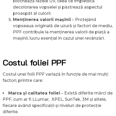
blochează razele UV, ceea ce împiedică
decolorarea vopselei și păstrează aspectul
proaspăt al culorii.
Menținerea valorii mașinii
– Protejând
vopseaua originală de uzură și factori de mediu,
PPF contribuie la menținerea valorii de piață a
mașinii, lucru esențial în cazul unei revânzări.
Costul foliei PPF
Costul unei folii PPF variază în funcție de mai mulți
factori, printre care:
Marca și calitatea foliei
– Există diferite mărci de
PPF, cum ar fi LLumar, XPEL, SunTek, 3M și altele,
fiecare având specificații și niveluri de protecție
diferite.