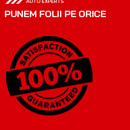
AUTO EXPERTS
P
U
N
E
M
F
O
L
I
I
P
E
O
R
I
C
E