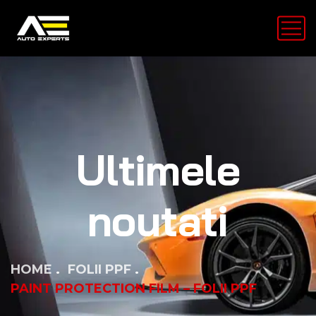
Ultimele
noutati
HOME
FOLII PPF
PAINT PROTECTION FILM – FOLII PPF