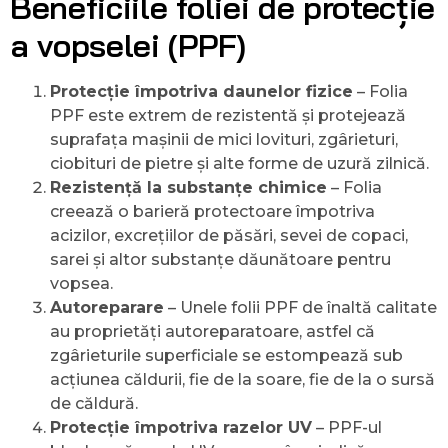
Beneficiile foliei de protecție
a vopselei (PPF)
Protecție împotriva daunelor fizice
– Folia
PPF este extrem de rezistentă și protejează
suprafața mașinii de mici lovituri, zgârieturi,
ciobituri de pietre și alte forme de uzură zilnică.
Rezistență la substanțe chimice
– Folia
creează o barieră protectoare împotriva
acizilor, excrețiilor de păsări, sevei de copaci,
sarei și altor substanțe dăunătoare pentru
vopsea.
Autoreparare
– Unele folii PPF de înaltă calitate
au proprietăți autoreparatoare, astfel că
zgârieturile superficiale se estompează sub
acțiunea căldurii, fie de la soare, fie de la o sursă
de căldură.
Protecție împotriva razelor UV
– PPF-ul