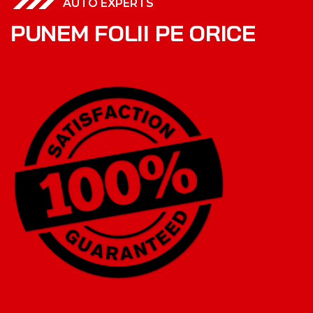
AUTO EXPERTS
P
U
N
E
M
F
O
L
I
I
P
E
O
R
I
C
E