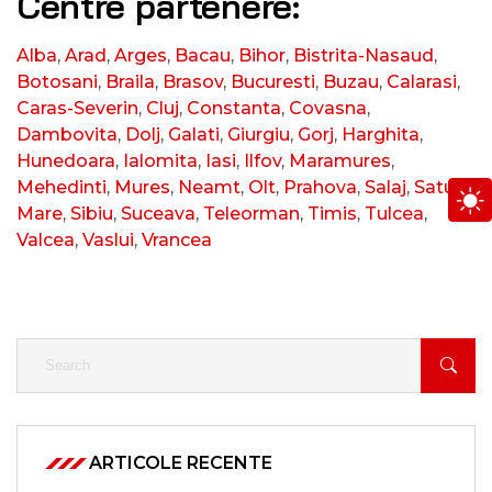
Centre partenere:
Alba
,
Arad
,
Arges
,
Bacau
,
Bihor
,
Bistrita-Nasaud
,
Botosani
,
Braila
,
Brasov
,
Bucuresti
,
Buzau
,
Calarasi
,
Caras-Severin
,
Cluj
,
Constanta
,
Covasna
,
Dambovita
,
Dolj
,
Galati
,
Giurgiu
,
Gorj
,
Harghita
,
Hunedoara
,
Ialomita
,
Iasi
,
Ilfov
,
Maramures
,
Mehedinti
,
Mures
,
Neamt
,
Olt
,
Prahova
,
Salaj
,
Satu
Mare
,
Sibiu
,
Suceava
,
Teleorman
,
Timis
,
Tulcea
,
Valcea
,
Vaslui
,
Vrancea
ARTICOLE RECENTE