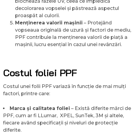
blochează razele UV, ceea ce împiedică
decolorarea vopselei și păstrează aspectul
proaspăt al culorii.
Menținerea valorii mașinii
– Protejând
vopseaua originală de uzură și factori de mediu,
PPF contribuie la menținerea valorii de piață a
mașinii, lucru esențial în cazul unei revânzări.
Costul foliei PPF
Costul unei folii PPF variază în funcție de mai mulți
factori, printre care:
Marca și calitatea foliei
– Există diferite mărci de
PPF, cum ar fi LLumar, XPEL, SunTek, 3M și altele,
fiecare având specificații și niveluri de protecție
diferite.