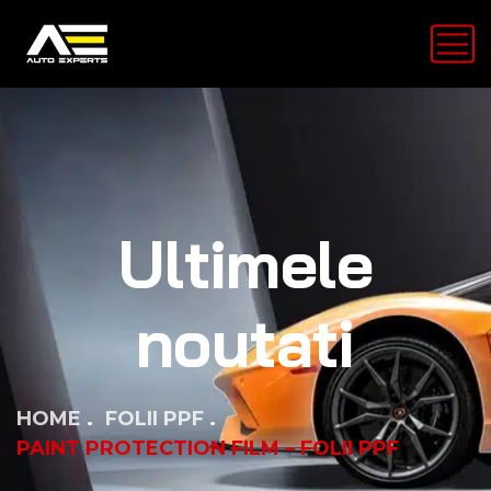
Ultimele
noutati
HOME
FOLII PPF
PAINT PROTECTION FILM – FOLII PPF