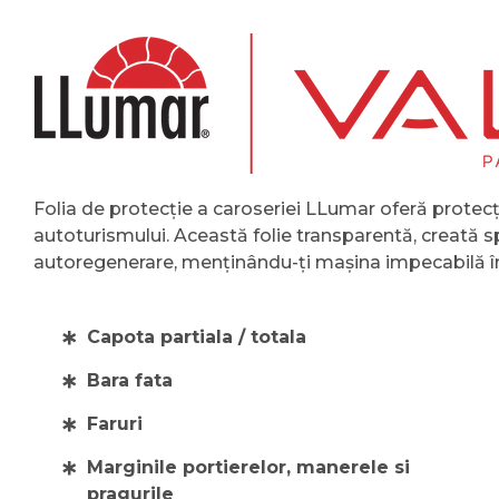
Folia de protecție a caroseriei LLumar oferă protecț
autoturismului. Această folie transparentă, creată s
autoregenerare, menținându-ți mașina impecabilă în 
Capota partiala / totala
Bara fata
Faruri
Marginile portierelor, manerele si
pragurile