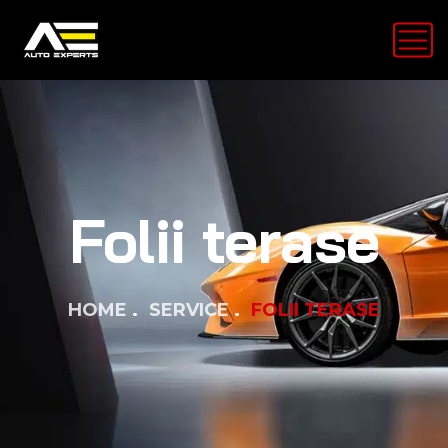
Folii terase
HOME
SERVICE
FOLII TERASE